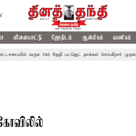
TV
மா
விளையாட்டு
ஜோதிடம்
ஆன்மிகம்
வணிகம்
யில் வரும் 24ம் தேதி பட்ஜெட் தாக்கல் செய்கிறார் முதல்-அமைச்ச
கோவிலில்