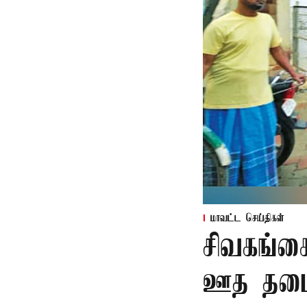
மாவட்ட செய்திகள்
சிவகங்க
ஊத தடை 