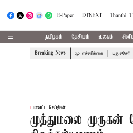
E-Paper
DTNEXT
Thanthi 
தமிழகம்
தேசியம்
உலகம்
சினி
Breaking News
 மாவட்டங்களுக்கு கன மழை எச்சரிக்கை
புதுச்சேரி சட்டசபை
மாவட்ட செய்திகள்
முத்துமலை முருகன் 