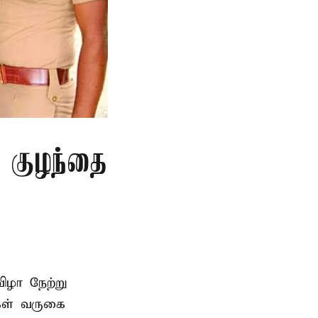
த குழந்தை
ிழா நேற்று
கள் வருகை