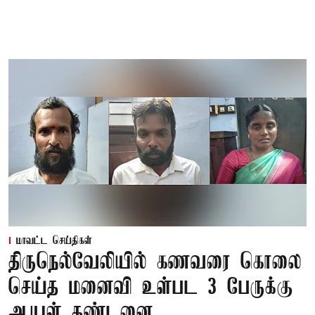
மாவட்ட செய்திகள்
திருநெல்வேலியில் கணவரை கொலை
செய்த மனைவி உள்பட 3 பேருக்கு
ஆயுள் தண்டனை