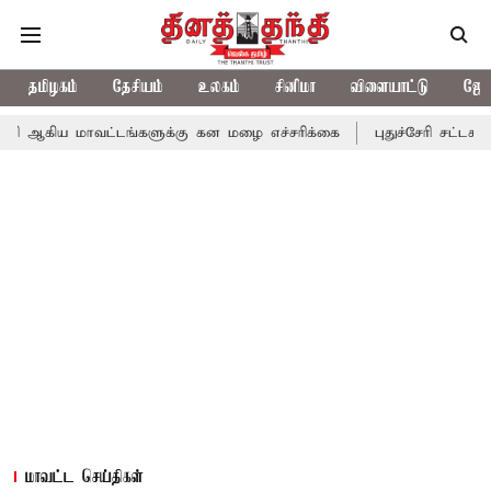
தமிழகம்
தேசியம்
உலகம்
சினிமா
விளையாட்டு
ஜோத
ாவட்டங்களுக்கு கன மழை எச்சரிக்கை
புதுச்சேரி சட்டசபையில் வரும
மாவட்ட செய்திகள்