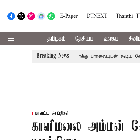
E-Paper
DTNEXT
Thanthi 
தமிழகம்
தேசியம்
உலகம்
சினி
Breaking News
ிடிவாராண்ட்
தொலைநோக்கு பார்வையுடன் கூடிய வேளாண் பட்
மாவட்ட செய்திகள்
காளிமலை அம்மன் கோ