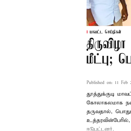
மாவட்ட செய்திகள்
திருவிழா
மீட்பு; 
Published on
:
11 Feb 
தூத்துக்குடி மா
கோலாகலமாக நடை
தருவதால், பொதும
உத்தரவின்பேரில்,
ஈடுபட்டனர்.