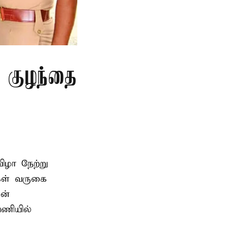
த குழந்தை
ிழா நேற்று
கள் வருகை
ன்
பணியில்