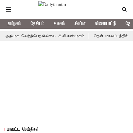
தமிழகம்
தேசியம்
உலகம்
சினிமா
விளையாட்டு
ஜோத
முக வெற்றிபெறவில்லை: சி.வி.சண்முகம்
தென் மாவட்டத்தில் அதிமுக ப
மாவட்ட செய்திகள்