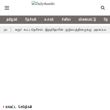
தமிழகம்
தேசியம்
உலகம்
சினிமா
விளையாட்டு
ஜோத
கரூர் கூட்டநெரிசல்: இறந்தோரின் குடும்பத்தினருக்கு அரசுப்பணி வழக்கு
மாவட்ட செய்திகள்