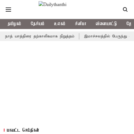
தமிழகம்
தேசியம்
உலகம்
சினிமா
விளையாட்டு
ஜோத
 யாத்திரை தற்காலிகமாக நிறுத்தம்
இமாச்சலத்தில் பேருந்து விபத்து; 
மாவட்ட செய்திகள்