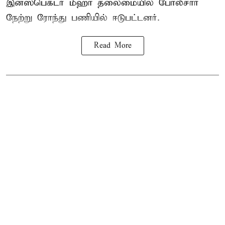
இன்ஸ்பெக்டர் மீஹா தலைமையில் போலீசார்
நேற்று ரோந்து பணியில் ஈடுபட்டனர்.
Read More