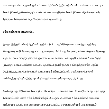
கடையை மூடக்கூடாது என்று போட்டியாக ஆர்ப்பாட்டத்தில் ஈடுபட்டனர். டாஸ்மாக் கடையை மூட
வேண்டும் என்று பெண்களும், டாஸ்மாக் கடையை திறக்க வேண்டும் என ஆண்களும் ஒரே
நேரத்தில் கோஷங்கள் எழுப்பியதால் பரபரப்பு நிலவியது.
எங்களால் தான் வருமானம்...
இதையடுத்து போலீசார் ஆர்ப்பாட்டத்தில் ஈடுபட்ட மதுப்பிரியர்களை பாலாற்று பகுதிக்கு
செல்லும்படி கூறி அங்கிருந்து விரட்ட முயன்றனர். அப்போது அவர்கள், எங்களால் தான் அரசுக்கு
வருவாய் கிடைக்கிறது. நாங்கள் குடிக்கவில்லை என்றால் பல்வேறு திட்டங்களை அமல்படுத்த
முடியாது. எனவே டாஸ்மாக் கடையை மூடக்கூடாது என்று கூறி அங்கிருந்து செல்ல மறுப்பு
தெரிவித்ததுடன், போலீசாருடன் வாக்குவாதத்தில் ஈடுபட்டனர். அவர்களை போலீசார்
அங்கிருந்து அப்புறப்படுத்த முயன்றபோது லேசான தள்ளுமுள்ளு ஏற்பட்டது.
அப்போது மதுப்பிரியர்கள் வேண்டும்... வேண்டும்... டாஸ்மாக் கடை வேண்டும் என்று தொடர்ந்து
கோஷமிட்டனர். மாதர் சங்கத்தினர் மற்றும் அப்பகுதி பெண்கள் அந்த டாஸ்மாக் கடையை
நிரந்தரமாக மூடக்கோரி மனு எழுதி கையொப்பமிட்டு, அதனை டாஸ்மாக் அதிகாரியிடம்