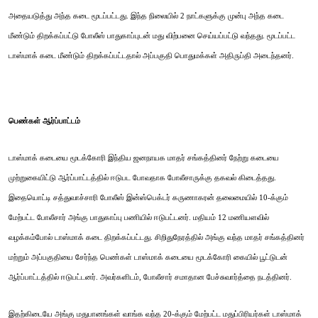
அதையடுத்து அந்த கடை மூடப்பட்டது. இந்த நிலையில் 2 நாட்களுக்கு முன்பு அந்த கடை
மீண்டும் திறக்கப்பட்டு போலீஸ் பாதுகாப்புடன் மது விற்பனை செய்யப்பட்டு வந்தது. மூடப்பட்ட
டாஸ்மாக் கடை மீண்டும் திறக்கப்பட்டதால் அப்பகுதி பொதுமக்கள் அதிருப்தி அடைந்தனர்.
பெண்கள் ஆர்ப்பாட்டம்
டாஸ்மாக் கடையை மூடக்கோரி இந்திய ஜனநாயக மாதர் சங்கத்தினர் நேற்று கடையை
முற்றுகையிட்டு ஆர்ப்பாட்டத்தில் ஈடுபட போவதாக போலீசாருக்கு தகவல் கிடைத்தது.
இதையொட்டி சத்துவாச்சாரி போலீஸ் இன்ஸ்பெக்டர் கருணாகரன் தலைமையில் 10-க்கும்
மேற்பட்ட போலீசார் அங்கு பாதுகாப்பு பணியில் ஈடுபட்டனர். மதியம் 12 மணியளவில்
வழக்கம்போல் டாஸ்மாக் கடை திறக்கப்பட்டது. சிறிதுநேரத்தில் அங்கு வந்த மாதர் சங்கத்தினர்
மற்றும் அப்பகுதியை சேர்ந்த பெண்கள் டாஸ்மாக் கடையை மூடக்கோரி கையில் பூட்டுடன்
ஆர்ப்பாட்டத்தில் ஈடுபட்டனர். அவர்களிடம், போலீசார் சமாதான பேச்சுவார்த்தை நடத்தினர்.
இதற்கிடையே அங்கு மதுபானங்கள் வாங்க வந்த 20-க்கும் மேற்பட்ட மதுப்பிரியர்கள் டாஸ்மாக்