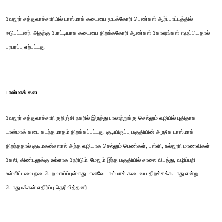
வேலூர் சத்துவாச்சாரியில் டாஸ்மாக் கடையை மூடக்கோரி பெண்கள் ஆர்ப்பாட்டத்தில்
ஈடுபட்டனர். அதற்கு போட்டியாக கடையை திறக்ககோரி ஆண்கள் கோஷங்கள் எழுப்பியதால்
பரபரப்பு ஏற்பட்டது.
டாஸ்மாக் கடை
வேலூர் சத்துவாச்சாரி குறிஞ்சி நகரில் இருந்து பாலாற்றுக்கு செல்லும் வழியில் புதிதாக
டாஸ்மாக் கடை கடந்த மாதம் திறக்கப்பட்டது. குடியிருப்பு பகுதியின் அருகே டாஸ்மாக்
திறந்ததால் குடிமகன்களால் அந்த வழியாக செல்லும் பெண்கள், பள்ளி, கல்லூரி மாணவிகள்
கேலி, கிண்டலுக்கு உள்ளாக நேரிடும். மேலும் இந்த பகுதியில் சாலை விபத்து, வழிப்பறி
உள்ளிட்டவை நடைபெற வாய்ப்புள்ளது. எனவே டாஸ்மாக் கடையை திறக்கக்கூடாது என்று
பொதுமக்கள் எதிர்ப்பு தெரிவித்தனர்.