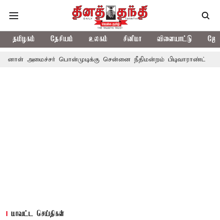
தமிழகம்
தேசியம்
உலகம்
சினிமா
விளையாட்டு
ஜோத
ச்சர் பொன்முடிக்கு சென்னை நீதிமன்றம் பிடிவாராண்ட்
தொலைநோக்க
மாவட்ட செய்திகள்