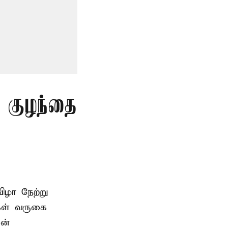
த குழந்தை
ிழா நேற்று
கள் வருகை
ன்