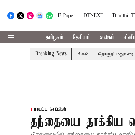
E-Paper
DTNEXT
Thanthi 
தமிழகம்
தேசியம்
உலகம்
சினி
Breaking News
; 7 பேர் பலி - பிரதமர் மோடி இரங்கல்
தொகுதி மறுவரையறை 
மாவட்ட செய்திகள்
தந்தையை தாக்கிய வ
நெல்லையில் தந்தையை தாக்கிய வாலிப