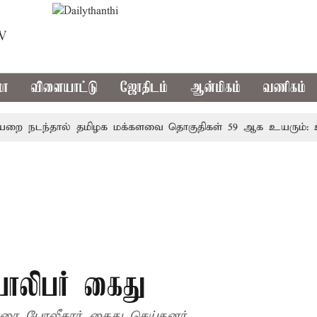
TV
மா
விளையாட்டு
ஜோதிடம்
ஆன்மிகம்
வணிகம்
நடந்தால் தமிழக மக்களவை தொகுதிகள் 59 ஆக உயரும்: உத்த
ாலிபர் கைது
ரை போலீசார் கைது செய்தனர்.