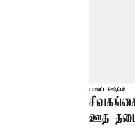
மாவட்ட செய்திகள்
சிவகங்க
ஊத தடை 