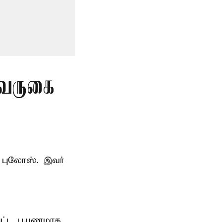
 வருகை
 புலோஸ். இவர்
்பட்ட பயணமாக