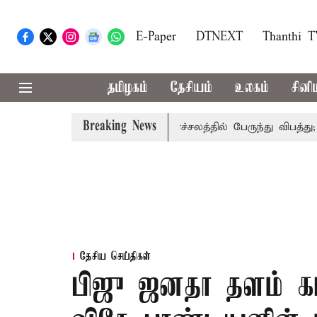
E-Paper
DTNEXT
Thanthi 
தமிழகம்
தேசியம்
உலகம்
சினி
Breaking News
தற்காலிகமாக நிறுத்தம்
இமாச்சலத்தில் பேருந்து விபத்து; 7 ப
தேசிய செய்திகள்
பிஜு ஜனதா தளம் கட