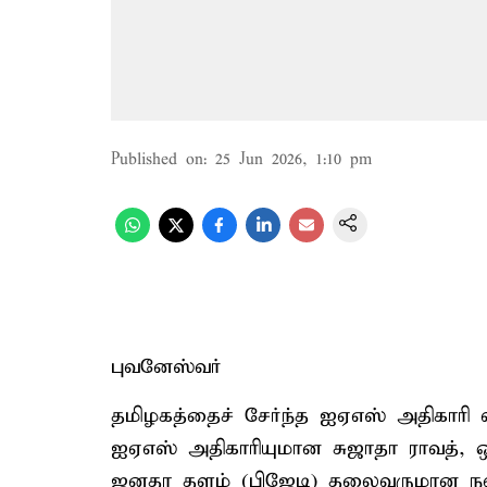
Published on
:
25 Jun 2026, 1:10 pm
புவனேஸ்வர்
தமிழகத்தைச் சேர்ந்த ஐஏஎஸ் அதிகாரி 
ஐஏஎஸ் அதிகாரியுமான சுஜாதா ராவத், ஒட
ஜனதா தளம் (பிஜேடி) தலைவருமான நவீ