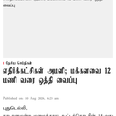
தேசிய செய்திகள்
எதிர்க்கட்சிகள் அமளி; மக்களவை 12
மணி வரை ஒத்தி வைப்பு
Published on
:
10 Aug 2026, 6:23 am
புதுடெல்லி,
நாடாளுமன்ற மழைக்கால கூட்டத்தொடரின் 15-வது