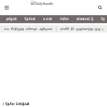
தமிழகம்
தேசியம்
உலகம்
சினிமா
விளையாட்டு
ஜோத
சீர்திருத்த மசோதா அறிமுகம்
காவிரி நீர் ஒழுங்காற்று குழு நாளை கூட
தேசிய செய்திகள்