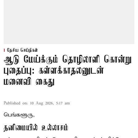
தேசிய செய்திகள்
ஆடு மேய்க்கும் தொழிலாளி கொன்று
புதைப்பு: கள்ளக்காதலனுடன்
மனைவி கைது
Published on
:
10 Aug 2026, 5:17 am
பெங்களூரு,
தனிமையில் உல்லாசம்