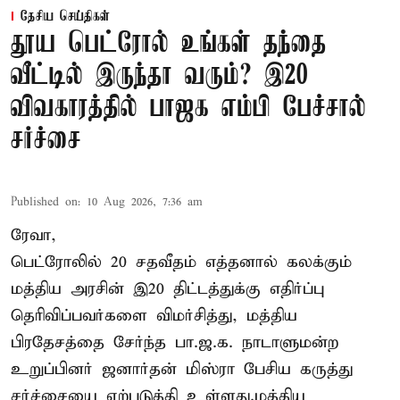
தேசிய செய்திகள்
தூய பெட்ரோல் உங்கள் தந்தை
வீட்டில் இருந்தா வரும்? இ20
விவகாரத்தில் பாஜக எம்பி பேச்சால்
சர்ச்சை
Published on
:
10 Aug 2026, 7:36 am
ரேவா,
பெட்ரோலில் 20 சதவீதம் எத்தனால் கலக்கும்
மத்திய அரசின் இ20 திட்டத்துக்கு எதிர்ப்பு
தெரிவிப்பவர்களை விமர்சித்து, மத்திய
பிரதேசத்தை சேர்ந்த பா.ஜ.க. நாடாளுமன்ற
உறுப்பினர் ஜனார்தன் மிஸ்ரா பேசிய கருத்து
சர்ச்சையை ஏற்படுத்தி உள்ளது.மத்திய