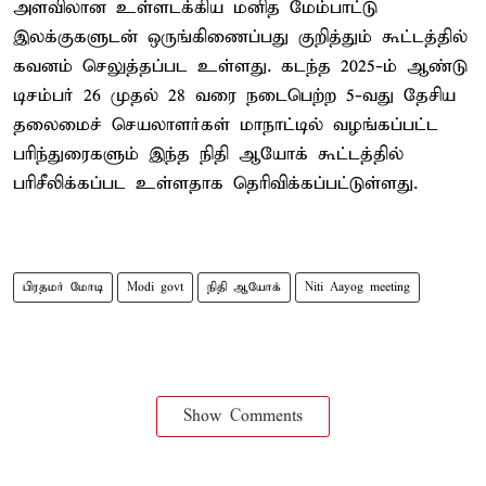
அளவிலான உள்ளடக்கிய மனித மேம்பாட்டு
இலக்குகளுடன் ஒருங்கிணைப்பது குறித்தும் கூட்டத்தில்
கவனம் செலுத்தப்பட உள்ளது. கடந்த 2025-ம் ஆண்டு
டிசம்பர் 26 முதல் 28 வரை நடைபெற்ற 5-வது தேசிய
தலைமைச் செயலாளர்கள் மாநாட்டில் வழங்கப்பட்ட
பரிந்துரைகளும் இந்த நிதி ஆயோக் கூட்டத்தில்
பரிசீலிக்கப்பட உள்ளதாக தெரிவிக்கப்பட்டுள்ளது.
பிரதமர் மோடி
Modi govt
நிதி ஆயோக்
Niti Aayog meeting
Show Comments