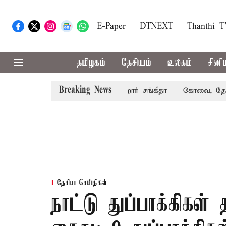
E-Paper
DTNEXT
Thanthi 
தமிழகம்
தேசியம்
உலகம்
சினி
Breaking News
கரத்து வழக்கை வாபஸ் பெற்றார் சங்கீதா
கோவை, தேனி,நீலகிர
தேசிய செய்திகள்
நாட்டு துப்பாக்கிகள் 