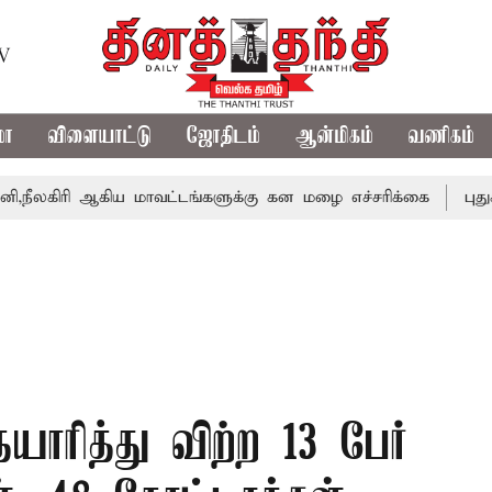
TV
மா
விளையாட்டு
ஜோதிடம்
ஆன்மிகம்
வணிகம்
ி ஆகிய மாவட்டங்களுக்கு கன மழை எச்சரிக்கை
புதுச்சேரி 
தயாரித்து விற்ற 13 பேர்