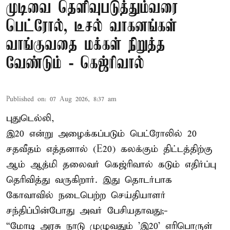
முடிவை தெளிவுபடுத்தும்வரை
பெட்ரோல், டீசல் வாகனங்கள்
வாங்குவதை மக்கள் நிறுத்த
வேண்டும் - கெஜ்ரிவால்
Published on
:
07 Aug 2026, 8:37 am
புதுடெல்லி,
இ20 என்று அழைக்கப்படும் பெட்ரோலில் 20
சதவீதம் எத்தனால் (E20) கலக்கும் திட்டத்திற்கு
ஆம் ஆத்மி தலைவர் கெஜ்ரிவால் கடும் எதிர்ப்பு
தெரிவித்து வருகிறார். இது தொடர்பாக
கோவாவில் நடைபெற்ற செய்தியாளர்
சந்திப்பின்போது அவர் பேசியதாவது;-
“மோடி அரசு நாடு முழுவதும் 'இ20’ எரிபொருள்