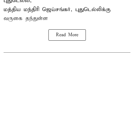
புதுடெல்லி,
மத்திய
மந்திரி ஜெய்சங்கர்
, புதுடெல்லிக்கு
வருகை தந்துள்ள
Read More