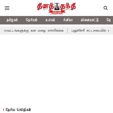
தமிழகம்
தேசியம்
உலகம்
சினிமா
விளையாட்டு
ஜோத
ளுக்கு கன மழை எச்சரிக்கை
புதுச்சேரி சட்டசபையில் வரும் 24ம் தேத
தேசிய செய்திகள்