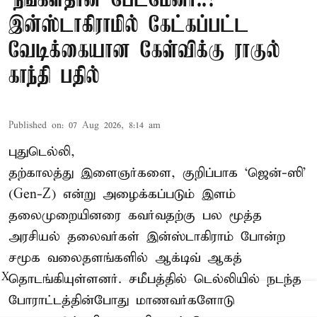
‘நீங்கள்தான் பேட்மேனா..?’
இன்ஸ்டாகிராமில் கேட்கப்பட்ட
வேடிக்கையான கேள்விக்கு ராகுல்
காந்தி பதில்
Published on
:
07 Aug 2026, 8:14 am
புதுடெல்லி,
தற்காலத்து இளைஞர்களை, குறிப்பாக ‘ஜென்-ஸி’
(Gen-Z) என்று அழைக்கப்படும் இளம்
தலைமுறையினரை கவர்வதற்கு பல மூத்த
அரசியல் தலைவர்கள் இன்ஸ்டாகிராம் போன்ற
சமூக வலைதளங்களில் ஆக்டிவ் ஆகத்
தொடங்கியுள்ளனர். சமீபத்தில் டெல்லியில் நடந்த
X
போராட்டத்தின்போது மாணவர்களோடு