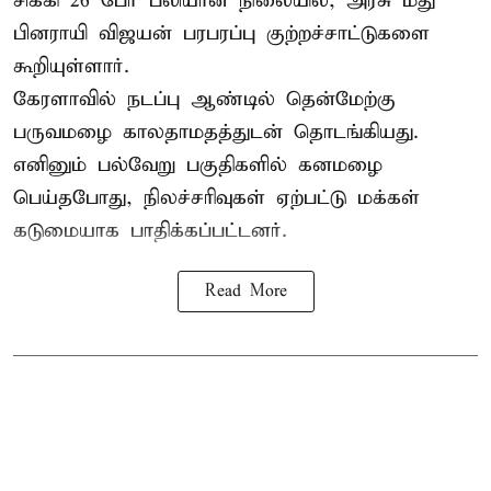
சிக்கி 26 பேர் பலியான நிலையில், அரசு மீது
பினராயி விஜயன் பரபரப்பு குற்றச்சாட்டுகளை
கூறியுள்ளார்.
கேரளாவில் நடப்பு ஆண்டில் தென்மேற்கு
பருவமழை காலதாமதத்துடன் தொடங்கியது.
எனினும் பல்வேறு பகுதிகளில் கனமழை
பெய்தபோது, நிலச்சரிவுகள் ஏற்பட்டு மக்கள்
கடுமையாக பாதிக்கப்பட்டனர்.
Read More