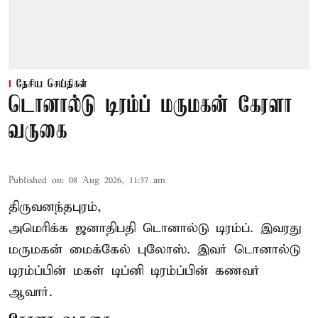
தேசிய செய்திகள்
டொனால்டு டிரம்ப் மருமகன் கேரளா
வருகை
Published on
:
08 Aug 2026, 11:37 am
திருவனந்தபுரம்,
அமெரிக்க ஜனாதிபதி
டொனால்டு டிரம்ப்
. இவரது
மருமகன் மைக்கேல் புலோஸ். இவர் டொனால்டு
டிரம்ப்பின் மகள் டிப்னி டிரம்ப்பின் கணவர்
ஆவார்.