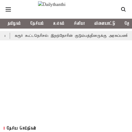
தமிழகம்
தேசியம்
உலகம்
சினிமா
விளையாட்டு
ஜோத
கரூர் கூட்டநெரிசல்: இறந்தோரின் குடும்பத்தினருக்கு அரசுப்பணி வழக்கு; 
தேசிய செய்திகள்