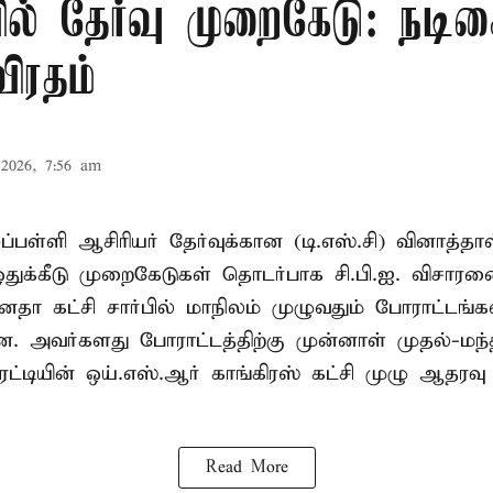
ில் தேர்வு முறைகேடு: நட
ிரதம்
2026, 7:56 am
ப்பள்ளி ஆசிரியர் தேர்வுக்கான (டி.எஸ்.சி) வினாத்தாள
துக்கீடு முறைகேடுகள் தொடர்பாக சி.பி.ஐ. விசார
ஜனதா கட்சி சார்பில் மாநிலம் முழுவதும் போராட்டங்க
ன. அவர்களது போராட்டத்திற்கு முன்னாள் முதல்-மந்த
டியின் ஒய்.எஸ்.ஆர் காங்கிரஸ் கட்சி முழு ஆதரவு த
Read More