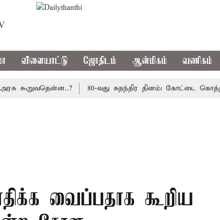
TV
மா
விளையாட்டு
ஜோதிடம்
ஆன்மிகம்
வணிகம்
 கூறுவதென்ன..?
80-வது சுதந்திர தினம்: கோட்டை கொத்தளத்த
ாதிக்க வைப்பதாக கூறிய