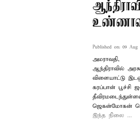
ஆந்திராவ
உண்ணாவ
Published on
:
09 Aug 
அமராவதி,
ஆந்திராவில் அரசு
விளையாட்டு இடஒ
கரப்பான் பூச்சி 
தீவிரமடைந்துள்ள
ஜெகன்மோகன் ரெட்
இந்த நிலை ...