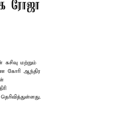
ிகை ரோஜா
் கசிவு மற்றும்
ணை கோரி ஆந்திர
ள்
ிரி
ெரிவித்துள்ளது.