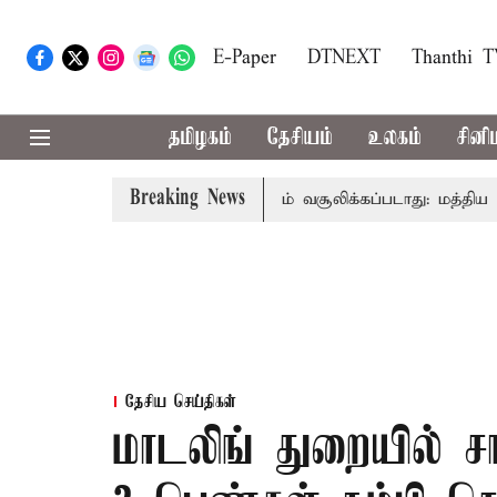
E-Paper
DTNEXT
Thanthi 
தமிழகம்
தேசியம்
உலகம்
சினி
Breaking News
த்தனைக்கு அனைவரிடமும் கட்டணம் வசூலிக்கப்படாது: மத்திய அரசு
தேசிய செய்திகள்
மாடலிங் துறையில் ச