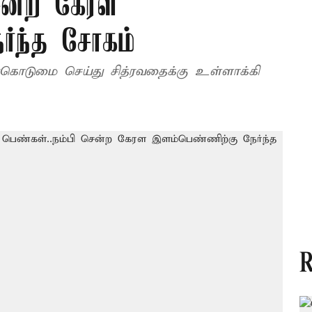
ென்ற கேரள
ர்ந்த சோகம்
கொடுமை செய்து சித்ரவதைக்கு உள்ளாக்கி
R