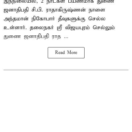
இந்நிலையில், 2 நாட்கள் பயணமாக துணை
ஜனாதிபதி
சி.பி. ராதாகிருஷ்ணன்
நாளை
அந்தமான் நிகோபார் தீவுகளுக்கு செல்ல
உள்ளார். தலைநகர் ஸ்ரீ விஜயபுரம் செல்லும்
துணை ஜனாதிபதி ராத ...
Read More