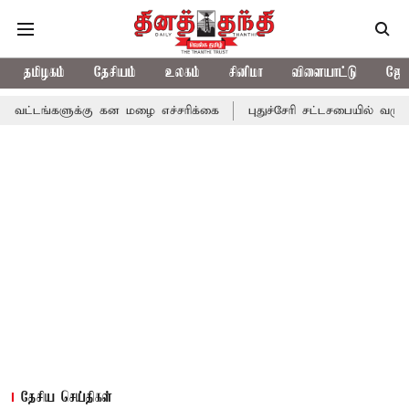
தமிழகம்
தேசியம்
உலகம்
சினிமா
விளையாட்டு
ஜோத
க்கு கன மழை எச்சரிக்கை
புதுச்சேரி சட்டசபையில் வரும் 24ம் தேதி 
தேசிய செய்திகள்