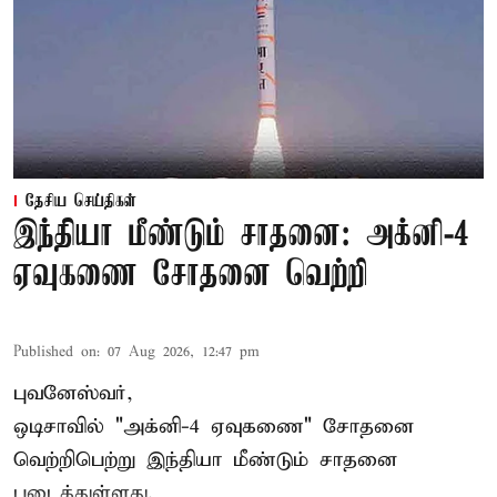
தேசிய செய்திகள்
இந்தியா மீண்டும் சாதனை: அக்னி-4
ஏவுகணை சோதனை வெற்றி
Published on
:
07 Aug 2026, 12:47 pm
புவனேஸ்வர்,
ஒடிசாவில் "அக்னி-4 ஏவுகணை" சோதனை
வெற்றிபெற்று இந்தியா மீண்டும் சாதனை
படைத்துள்ளது.