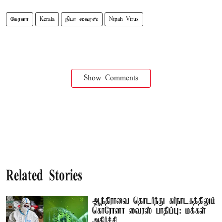
கேரளா
Kerala
நிபா வைரஸ்
Nipah Virus
Show Comments
Related Stories
ஆந்திராவை தொடர்ந்து கர்நாடகத்திலும்
கொரோனா வைரஸ் பாதிப்பு: மக்கள்
அதிர்ச்சி