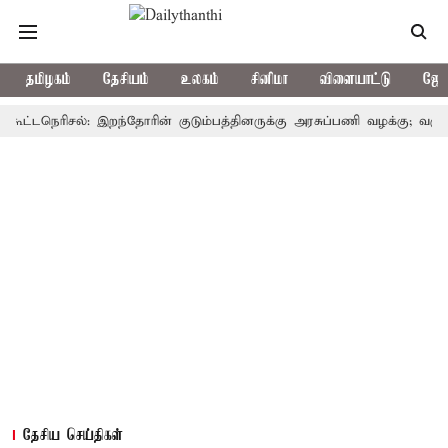
தமிழகம்
தேசியம்
உலகம்
சினிமா
விளையாட்டு
ஜோத
நெரிசல்: இறந்தோரின் குடும்பத்தினருக்கு அரசுப்பணி வழக்கு; வரும் 14ம்தே
தேசிய செய்திகள்