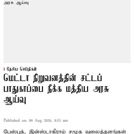
தேசிய செய்திகள்
மெட்டா நிறுவனத்தின் சட்டப்
பாதுகாப்பை நீக்க மத்திய அரசு
ஆய்வு
Published on
:
09 Aug 2026, 8:53 am
பேஸ்புக், இன்ஸ்டாகிராம் சமூக வலைத்தளங்கள்