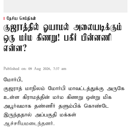
தேசிய செய்திகள்
குஜராத்தில் ஓயாமல் அலையடிக்கும்
ஒரு மர்ம கிணறு! பகீர் பின்னணி
என்ன?
Published on
:
09 Aug 2026, 7:37 am
மோர்பி,
குஜராத் மாநிலம் மோர்பி மாவட்டத்துக்கு அருகே
உள்ள கிராமத்தின் மர்ம கிணறு ஒன்று மிக
அபூர்வமாக தண்ணீர் தளும்பிக் கொண்டே
இருந்ததால் அப்பகுதி மக்கள்
ஆச்சரியமடைந்தனர்.