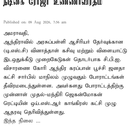
நடிகை ரோஜா உண்ணாவிரதம்
Published on
:
09 Aug 2026, 7:56 am
அமராவதி,
ஆந்திராவில் அரசுப்பள்ளி ஆசிரியர் தேர்வுக்கான
(டி.எஸ்.சி) வினாத்தாள் கசிவு மற்றும் விளையாட்டு
இடஒதுக்கீடு முறைகேடுகள் தொடர்பாக சி.பி.ஐ.
விசாரணை கோரி ஆந்திர கரப்பான் பூச்சி ஜனதா
கட்சி சார்பில் மாநிலம் முழுவதும் போராட்டங்கள்
தீவிரமடைந்துள்ளன. அவர்களது போராட்டத்திற்கு
முன்னாள் முதல்-மந்திரி ஜெகன்மோகன்
ரெட்டியின் ஒய்.எஸ்.ஆர் காங்கிரஸ் கட்சி முழு
ஆதரவு தெரிவித்துள்ளது.
இந்த நிலை ...