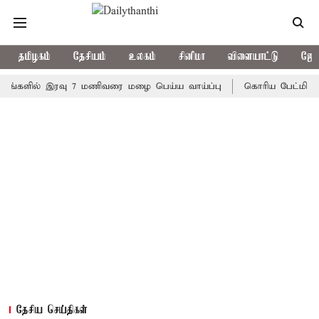
தமிழகம்
தேசியம்
உலகம்
சினிமா
விளையாட்டு
ஜோத
ில் இரவு 7 மணிவரை மழை பெய்ய வாய்ப்பு
கொரிய பேட்மிண்டன் இறு
தேசிய செய்திகள்