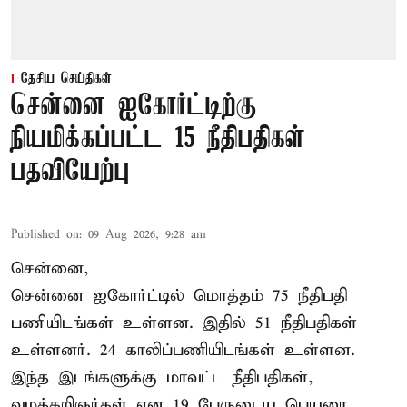
தேசிய செய்திகள்
சென்னை ஐகோர்ட்டிற்கு
நியமிக்கப்பட்ட 15 நீதிபதிகள்
பதவியேற்பு
Published on
:
09 Aug 2026, 9:28 am
சென்னை,
சென்னை ஐகோர்ட்டில் மொத்தம் 75
நீதிபதி
பணியிடங்கள் உள்ளன. இதில் 51 நீதிபதிகள்
உள்ளனர். 24 காலிப்பணியிடங்கள் உள்ளன.
இந்த இடங்களுக்கு மாவட்ட நீதிபதிகள்,
வழக்கறிஞர்கள் என 19 பேருடைய பெயரை