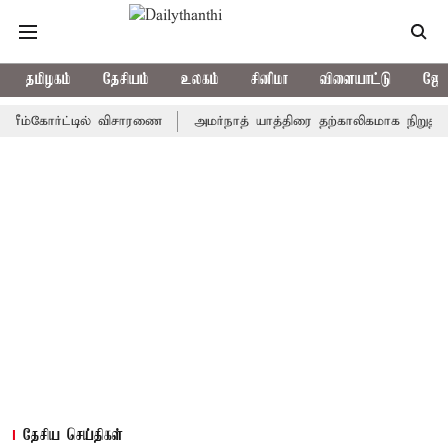
தமிழகம்
தேசியம்
உலகம்
சினிமா
விளையாட்டு
ஜோத
கோர்ட்டில் விசாரணை
அமர்நாத் யாத்திரை தற்காலிகமாக நிறுத்தம்
தேசிய செய்திகள்