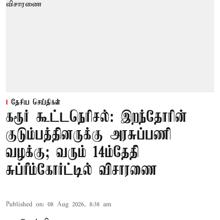
தேசிய செய்திகள்
கரூர் கூட்டநெரிசல்: இறந்தோரின்
குடும்பத்தினருக்கு அரசுப்பணி
வழக்கு; வரும் 14ம்தேதி
சுப்ரீம்கோர்ட்டில் விசாரணை
Published on
:
08 Aug 2026, 8:38 am