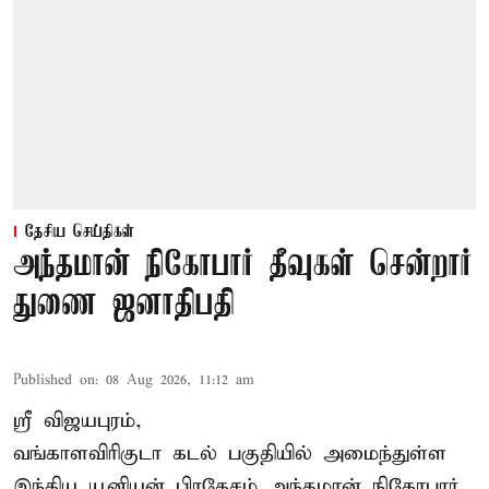
தேசிய செய்திகள்
அந்தமான் நிகோபார் தீவுகள் சென்றார்
துணை ஜனாதிபதி
Published on
:
08 Aug 2026, 11:12 am
ஸ்ரீ விஜயபுரம்,
வங்காளவிரிகுடா
கடல்
பகுதியில் அமைந்துள்ள
இந்திய யூனியன் பிரதேசம் அந்தமான் நிகோபார்