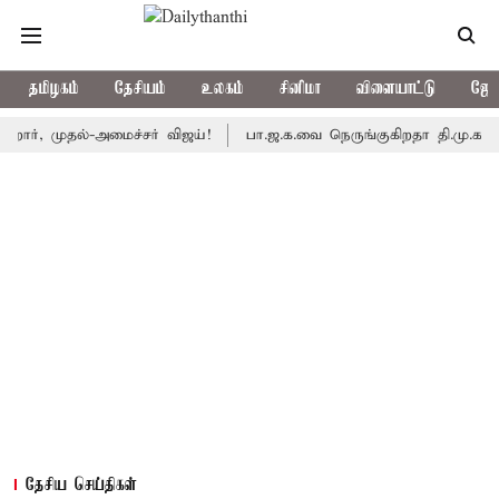
தமிழகம்
தேசியம்
உலகம்
சினிமா
விளையாட்டு
ஜோத
முதல்-அமைச்சர் விஜய்!
பா.ஜ.க.வை நெருங்குகிறதா தி.மு.க.? அனைத்த
தேசிய செய்திகள்