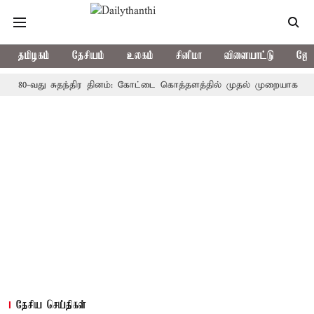
தமிழகம்
தேசியம்
உலகம்
சினிமா
விளையாட்டு
ஜோத
வது சுதந்திர தினம்: கோட்டை கொத்தளத்தில் முதல் முறையாக தேசிய கொடி
தேசிய செய்திகள்