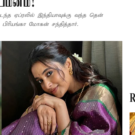
ியமனம்!
்த ஏப்ரலில் இந்தியாவுக்கு வந்த தென்
ிரியங்கா மோகன் சந்தித்தார்.
R