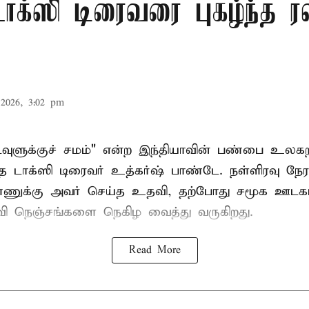
ாக்ஸி டிரைவரை புகழ்ந்த 
2026, 3:02 pm
கடவுளுக்குச் சமம்" என்ற இந்தியாவின் பண்பை உலகற
த டாக்ஸி டிரைவர் உத்கர்ஷ் பாண்டே. நள்ளிரவு நேரத
்ணுக்கு அவர் செய்த உதவி, தற்போது சமூக ஊடகங
பரவி நெஞ்சங்களை நெகிழ வைத்து வருகிறது.
Read More