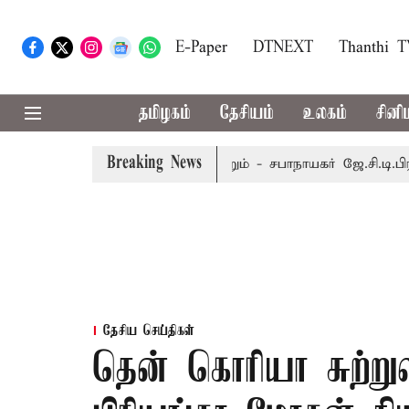
E-Paper
DTNEXT
Thanthi 
தமிழகம்
தேசியம்
உலகம்
சினி
Breaking News
் 8-ந் தேதி வரை நடைபெறும் - சபாநாயகர் ஜே.சி.டி.பிரபாகர்
தேசிய செய்திகள்
தென் கொரியா சுற்று