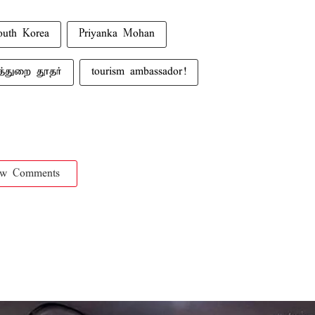
outh Korea
Priyanka Mohan
ாத்துறை தூதர்
tourism ambassador!
ow Comments