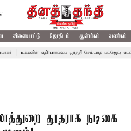
TV
மா
விளையாட்டு
ஜோதிடம்
ஆன்மிகம்
வணிகம்
மக்களின் எதிர்பார்ப்பை பூர்த்தி செய்யாத பட்ஜெட்; எடப்பாடி பழ
லாத்துறை தூதராக நடிகை