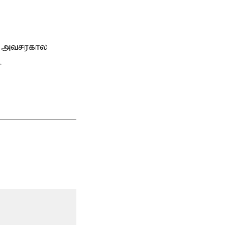
், அவசரகால
.