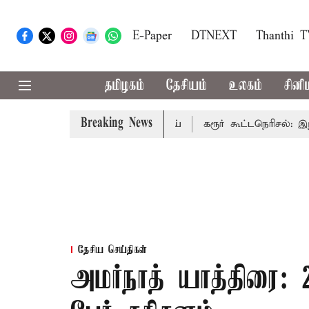
E-Paper
DTNEXT
Thanthi 
தமிழகம்
தேசியம்
உலகம்
சினி
Breaking News
திக்கும்: முதல்-அமைச்சர் விஜய்
கரூர் கூட்டநெரிசல்: இறந்தோ
தேசிய செய்திகள்
அமர்நாத் யாத்திரை: 