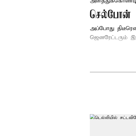
அளித்துக்கொண்டி
செல்போன் வ
அப்போது திடீரெ
ஜெனரேட்டரும் இ