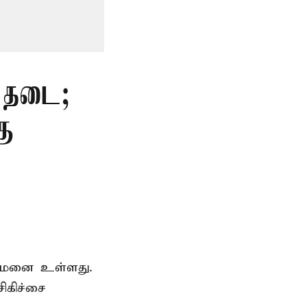
் தடை;
கு
துவமனை உள்ளது.
ிகிச்சை