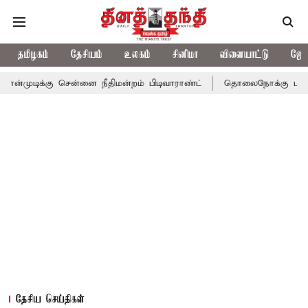
தமிழகம்
தேசியம்
உலகம்
சினிமா
விளையாட்டு
ஜோத
 சென்னை நீதிமன்றம் பிடிவாராண்ட்
தொலைநோக்கு பார்வையுடன் கூடி
தேசிய செய்திகள்