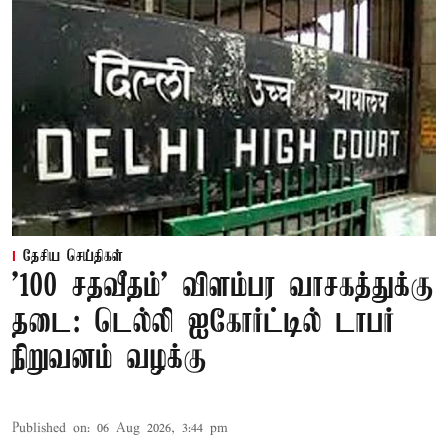
தேசிய செய்திகள்
'100 சதவீதம்' விளம்பர வாசகத்துக்கு
தடை: டெல்லி ஐகோர்ட்டில் டாபர்
நிறுவனம் வழக்கு
Published on
:
06 Aug 2026, 3:44 pm