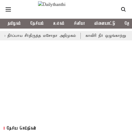
தமிழகம்
தேசியம்
உலகம்
சினிமா
விளையாட்டு
ஜோத
்பாய சீர்திருத்த மசோதா அறிமுகம்
காவிரி நீர் ஒழுங்காற்று குழு நா
தேசிய செய்திகள்