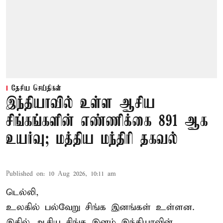
தேசிய செய்திகள்
இந்தியாவில் உள்ள ஆசிய
சிங்கங்களின் எண்ணிக்கை 891 ஆக
உயர்வு; மத்திய மந்திரி தகவல்
Published on
:
10 Aug 2026, 10:11 am
டெல்லி,
உலகில் பல்வேறு சிங்க இனங்கள் உள்ளன.
இதில் ஆசிய சிங்க இனம் இந்தியாவின்