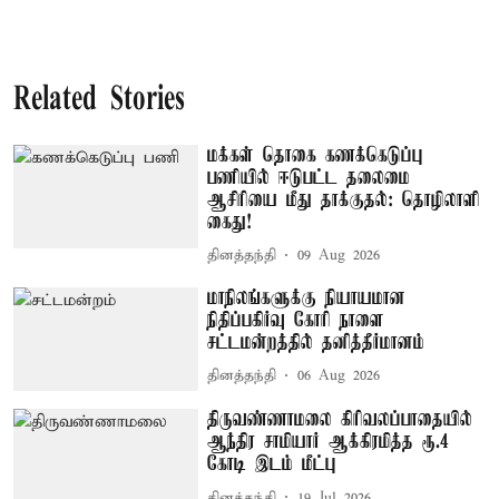
Related Stories
மக்கள் தொகை கணக்கெடுப்பு
பணியில் ஈடுபட்ட தலைமை
ஆசிரியை மீது தாக்குதல்: தொழிலாளி
கைது!
தினத்தந்தி
09 Aug 2026
மாநிலங்களுக்கு நியாயமான
நிதிப்பகிர்வு கோரி நாளை
சட்டமன்றத்தில் தனித்தீர்மானம்
தினத்தந்தி
06 Aug 2026
திருவண்ணாமலை கிரிவலப்பாதையில்
ஆந்திர சாமியார் ஆக்கிரமித்த ரூ.4
கோடி இடம் மீட்பு
தினத்தந்தி
19 Jul 2026