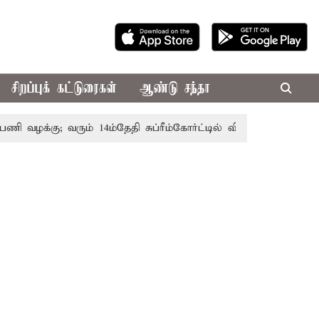
சிறப்புக் கட்டுரைகள்
ஆண்டு சந்தா
வழக்கு; வரும் 14ம்தேதி சுப்ரீம்கோர்ட்டில் விசாரணை
அமர்நாத்