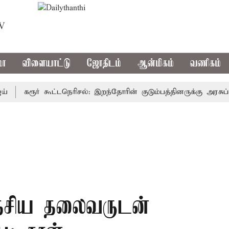
TV
மா
விளையாட்டு
ஜோதிடம்
ஆன்மிகம்
வணிகம்
கரூர் கூட்டநெரிசல்: இறந்தோரின் குடும்பத்தினருக்கு அரசுப்பணி 
தேசிய தலைவருடன்