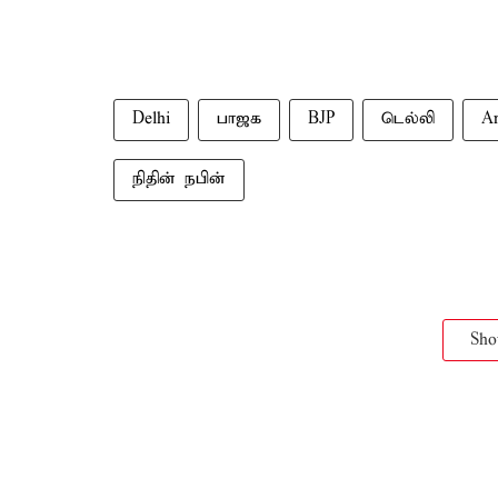
Delhi
பாஜக
BJP
டெல்லி
A
நிதின் நபின்
Sh