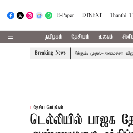
E-Paper
DTNEXT
Thanthi 
தமிழகம்
தேசியம்
உலகம்
சினி
Breaking News
ுவத்தை தொகுதி மறுவரையறை பாதிக்கும்: முதல்-அமைச்சர் விஜய்
தேசிய செய்திகள்
டெல்லியில் பாஜக 