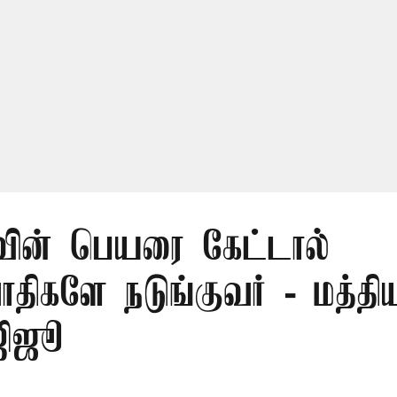
வின் பெயரை கேட்டால்
திகளே நடுங்குவர் - மத்திய
ஜிஜூ