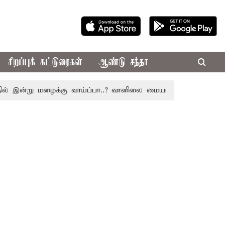
சிறப்புக் கட்டுரைகள்
ஆண்டு சந்தா
இன்று மழைக்கு வாய்ப்பா..? வானிலை மையம் அப்டேட்
தொழிலி