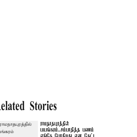
elated Stories
ராமநாதபுரத்தில்
பயங்கரம்..சம்பாதித்த பணம்
எங்கே போகிறது என கேட்ட