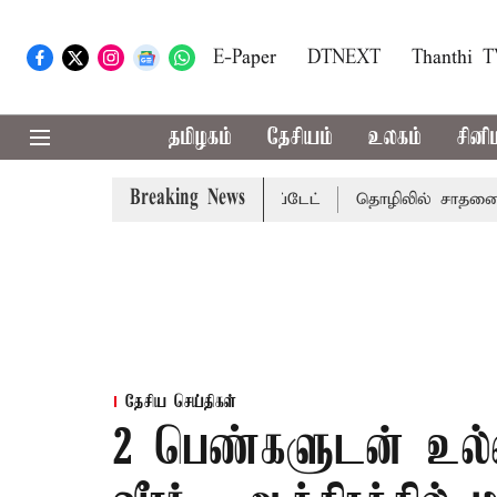
E-Paper
DTNEXT
Thanthi 
தமிழகம்
தேசியம்
உலகம்
சினி
Breaking News
வாய்ப்பா..? வானிலை மையம் அப்டேட்
தொழிலில் சாதனை படைக்
தேசிய செய்திகள்
2 பெண்களுடன் உல்