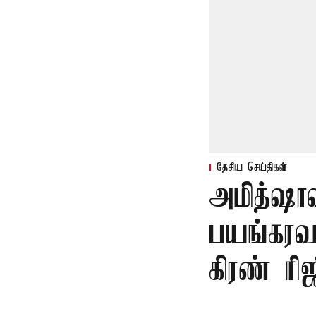
தேசிய செய்திகள்
அமித்ஷா
பயங்கரவா
கிரண் ரி