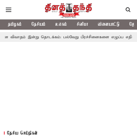
தமிழகம்
தேசியம்
உலகம்
சினிமா
விளையாட்டு
ஜோத
 இன்று தொடக்கம்: பல்வேறு பிரச்சினைகளை எழுப்ப எதிர்க்கட்சிகள் திட்
தேசிய செய்திகள்