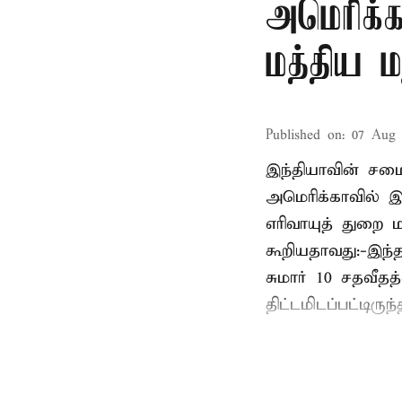
அமெரிக்க
மத்திய ம
Published on
:
07 Aug 
இந்தியாவின் சமைய
அமெரிக்காவில் இ
எரிவாயுத் துறை மந
கூறியதாவது:-இந்
சுமார் 10 சதவீத
திட்டமிடப்பட்டிரு