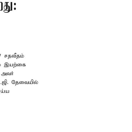
றது:
7 சதவீதம்
ம் இயற்கை
ு அவர்
.ஜி. தேவையில்
ெய்ய