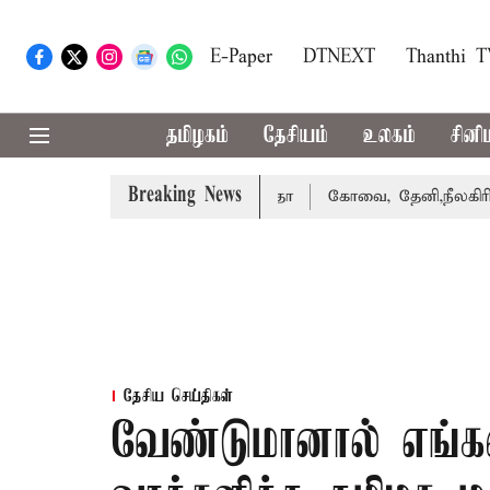
E-Paper
DTNEXT
Thanthi 
தமிழகம்
தேசியம்
உலகம்
சினி
Breaking News
 வழக்கை வாபஸ் பெற்றார் சங்கீதா
கோவை, தேனி,நீலகிரி ஆகி
தேசிய செய்திகள்
வேண்டுமானால் எங்கள