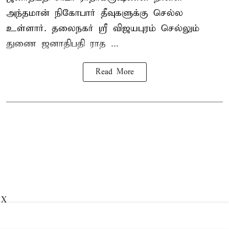
அந்தமான் நிகோபார் தீவுகளுக்கு செல்ல
உள்ளார். தலைநகர் ஸ்ரீ விஜயபுரம் செல்லும்
துணை ஜனாதிபதி ராத ...
Read More
X