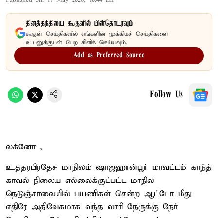
Published on
:
17 May 2026, 10:44 am
தினத்தந்தியை கூகுளில் பின்தொடரவும்
கூகுள் செய்திகளில் எங்களின் முக்கியச் செய்திகளை
உடனுக்குடன் பெற கிளிக் செய்யவும்.
Add as Preferred Source
Follow Us
லக்னோ ,
உத்தரபிரதேச மாநிலம் ஷாஜஹான்பூர் மாவட்டம் காந்த்
காவல் நிலைய எல்லைக்குட்பட்ட மாநில
நெடுஞ்சாலையில் பயணிகள் சென்ற ஆட்டோ மீது
எதிரே அதிவேகமாக வந்த லாரி நேருக்கு நேர்