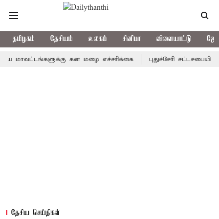
தமிழகம்
தேசியம்
உலகம்
சினிமா
விளையாட்டு
ஜோத
வட்டங்களுக்கு கன மழை எச்சரிக்கை
புதுச்சேரி சட்டசபையில் வரும்
தேசிய செய்திகள்