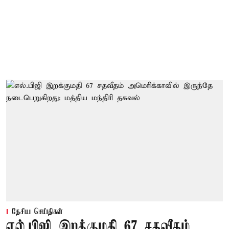
தேசிய செய்திகள்
எல்.பிஜி இறக்குமதி 67 சதவீதம்