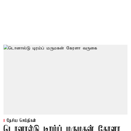
தேசிய செய்திகள்
டொனால்டு டிரம்ப் மருமகன் கேரளா