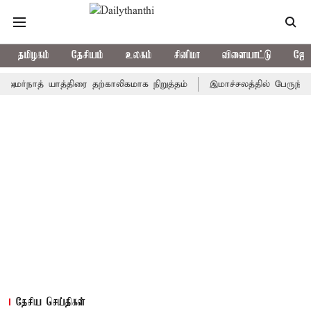
தமிழகம்
தேசியம்
உலகம்
சினிமா
விளையாட்டு
ஜோத
ாத் யாத்திரை தற்காலிகமாக நிறுத்தம்
இமாச்சலத்தில் பேருந்து விபத்த
தேசிய செய்திகள்