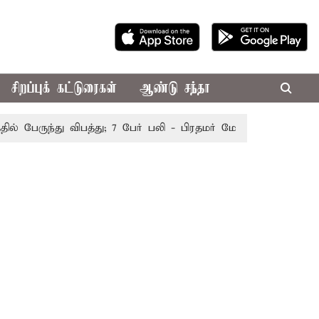
சிறப்புக் கட்டுரைகள்
ஆண்டு சந்தா
பேருந்து விபத்து; 7 பேர் பலி - பிரதமர் மோடி இரங்கல்
தொகு