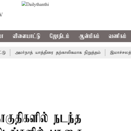
TV
மா
விளையாட்டு
ஜோதிடம்
ஆன்மிகம்
வணிகம்
அமர்நாத் யாத்திரை தற்காலிகமாக நிறுத்தம்
இமாச்சலத்தில் 
ொகுதிகளில் நடந்த