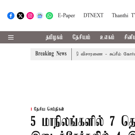
E-Paper
DTNEXT
Thanthi 
தமிழகம்
தேசியம்
உலகம்
சினி
Breaking News
றையீட்டு மனு வரும் 14-ம் தேதி விசாரணை - சுப்ரீம் கோர்ட்டு
தேசிய செய்திகள்
5 மாநிலங்களில் 7 த