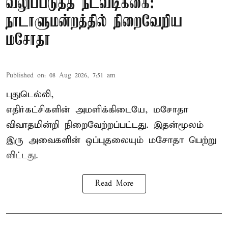
வலுப்படுத்த நடவடிக்கை:
நாடாளுமன்றத்தில் நிறைவேறிய
மசோதா
Published on
:
08 Aug 2026, 7:51 am
புதுடெல்லி,
எதிர்கட்சிகளின் அமளிக்கிடையே, மசோதா
விவாதமின்றி நிறைவேற்றப்பட்டது. இதன்மூலம்
இரு அவைகளின் ஒப்புதலையும் மசோதா பெற்று
விட்டது.
Read More