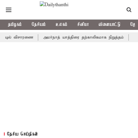
தமிழகம்
தேசியம்
உலகம்
சினிமா
விளையாட்டு
ஜோத
ல் விசாரணை
அமர்நாத் யாத்திரை தற்காலிகமாக நிறுத்தம்
இமாச்சலத்
தேசிய செய்திகள்