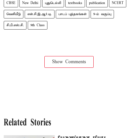
CBSE
New Delhi
புதுடெல்லி
textbooks
publication
NCERT
வெளியீடு
என்.சி.இ.ஆர்.டி.
பாடப் புத்தகங்கள்
9-ம் வகுப்பு
சி.பி.எஸ்.சி.
9th Class
Show Comments
Related Stories