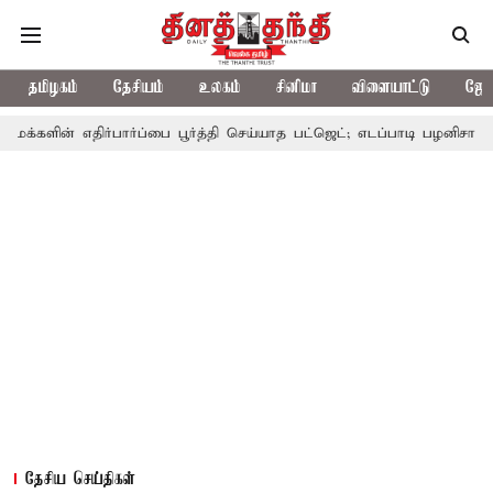
தமிழகம்
தேசியம்
உலகம்
சினிமா
விளையாட்டு
ஜோத
எதிர்பார்ப்பை பூர்த்தி செய்யாத பட்ஜெட்; எடப்பாடி பழனிசாமி
பட்ஜெட்
தேசிய செய்திகள்