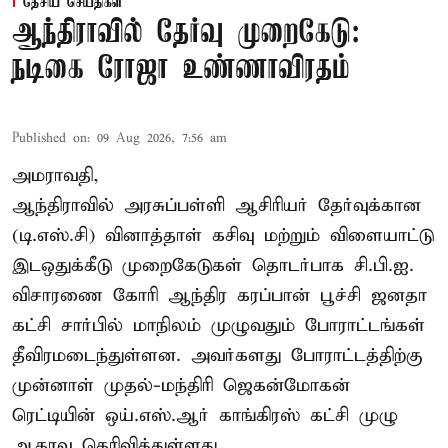
தேசிய செய்திகள்
ஆந்திராவில் தேர்வு முறைகேடு:
நடிகை ரோஜா உண்ணாவிரதம்
Published on
:
09 Aug 2026, 7:56 am
அமராவதி,
ஆந்திராவில் அரசுப்பள்ளி ஆசிரியர் தேர்வுக்கான
(டி.எஸ்.சி) வினாத்தாள் கசிவு மற்றும் விளையாட்டு
இடஒதுக்கீடு முறைகேடுகள் தொடர்பாக சி.பி.ஐ.
விசாரணை கோரி ஆந்திர கரப்பான் பூச்சி ஜனதா
கட்சி சார்பில் மாநிலம் முழுவதும் போராட்டங்கள்
தீவிரமடைந்துள்ளன. அவர்களது போராட்டத்திற்கு
முன்னாள் முதல்-மந்திரி ஜெகன்மோகன்
ரெட்டியின் ஒய்.எஸ்.ஆர் காங்கிரஸ் கட்சி முழு
ஆதரவு தெரிவித்துள்ளது.