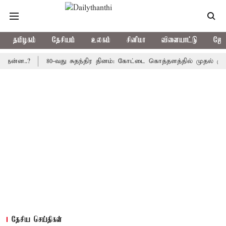
தமிழகம்
தேசியம்
உலகம்
சினிமா
விளையாட்டு
ஜோத
..?
80-வது சுதந்திர தினம்: கோட்டை கொத்தளத்தில் முதல் முறையாக 
தேசிய செய்திகள்