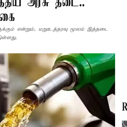
்திய அரசு தடை..
க்கை
க்கும் என்றும், மறுஉத்தரவு மூலம் இத்தடை
டுள்ளது.
R