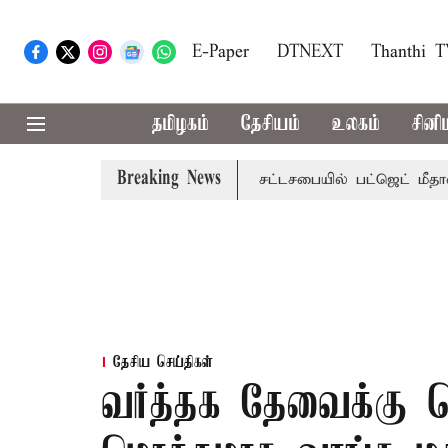
E-Paper
DTNEXT
Thanthi 
தமிழகம்
தேசியம்
உலகம்
சினி
Breaking News
 மாற்றமா?, தடுமாற்றமா?
சட்டசபையில் பட்ஜெட் மீதான விவாதம
தேசிய செய்திகள்
வர்த்தக தேவைக்கு ப