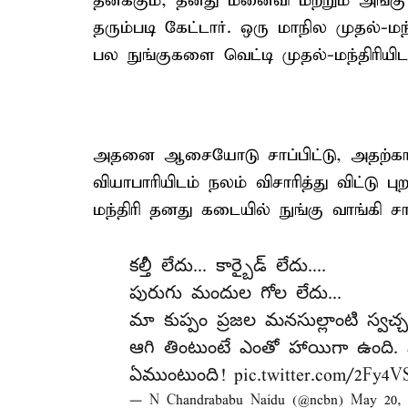
தனக்கும், தனது மனைவி மற்றும் அங்கு
தரும்படி கேட்டார். ஒரு மாநில முதல்-மந்
பல நுங்குகளை வெட்டி முதல்-மந்திரியிட
அதனை ஆசையோடு சாப்பிட்டு, அதற்கான
வியாபாரியிடம் நலம் விசாரித்து விட்டு புற
மந்திரி தனது கடையில் நுங்கு வாங்கி ச
కల్తీ లేదు... కార్బైడ్ లేదు....
పురుగు మందుల గోల లేదు...
మా కుప్పం ప్రజల మనసుల్లాంటి స్వచ్
ఆగి తింటుంటే ఎంతో హాయిగా ఉంది. 
ఏముంటుంది!
pic.twitter.com/2Fy4
— N Chandrababu Naidu (@ncbn)
May 20, 