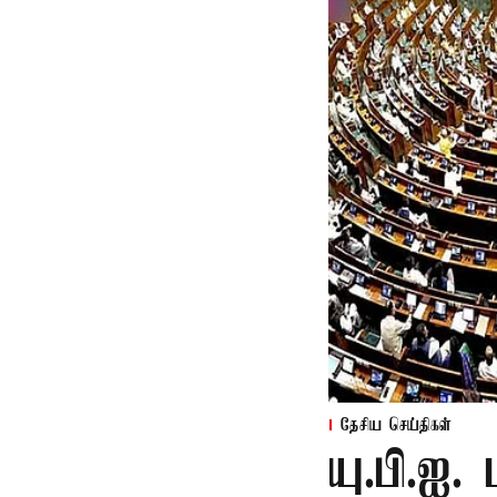
தேசிய செய்திகள்
யு.பி.ஐ.