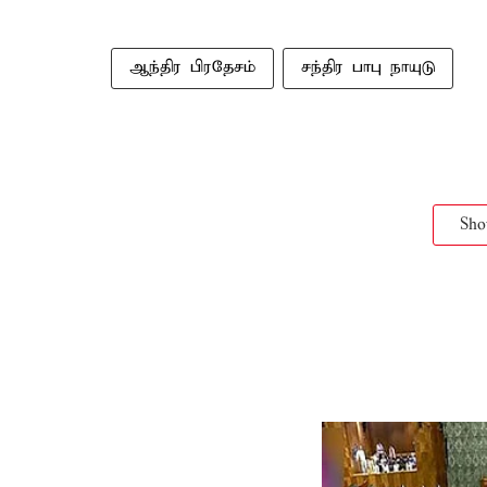
ஆந்திர பிரதேசம்
சந்திர பாபு நாயுடு
Sh