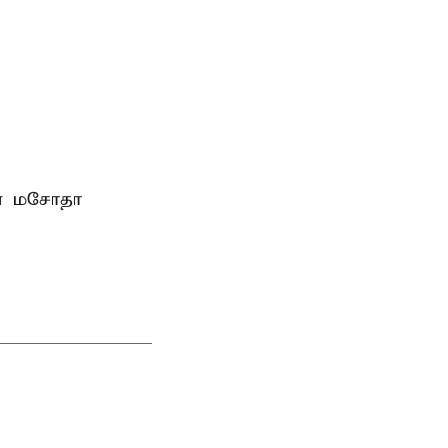
ான மசோதா