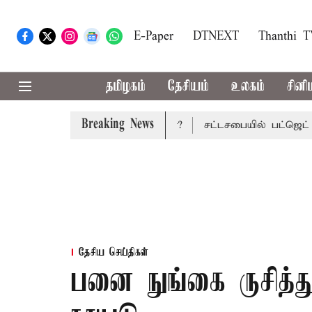
E-Paper
DTNEXT
Thanthi 
தமிழகம்
தேசியம்
உலகம்
சினி
Breaking News
ஜெட்: மாற்றமா?, தடுமாற்றமா?
சட்டசபையில் பட்ஜெட் மீதான வ
தேசிய செய்திகள்
பனை நுங்கை ருசித்து 