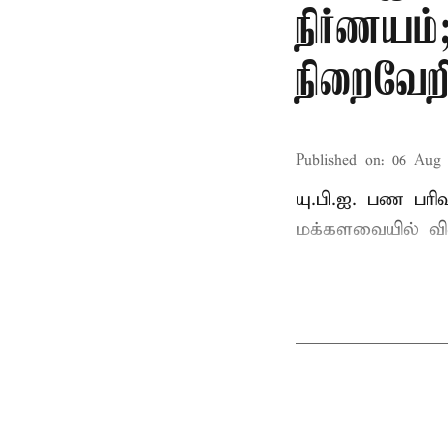
நிர்ணயம
நிறைவேற
Published on
:
06 Aug 
யு.பி.ஐ. பண பர
மக்களவையில் வி