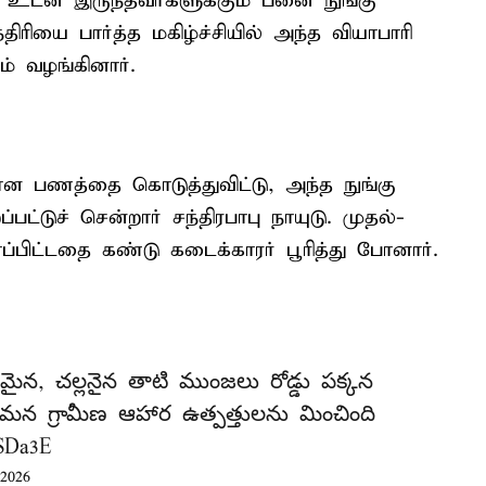
 உடன் இருந்தவர்களுக்கும் பனை நுங்கு
திரியை பார்த்த மகிழ்ச்சியில் அந்த வியாபாரி
ம் வழங்கினார்.
 பணத்தை கொடுத்துவிட்டு, அந்த நுங்கு
ப்பட்டுச் சென்றார் சந்திரபாபு நாயுடு. முதல்-
ாப்பிட்டதை கண்டு கடைக்காரர் பூரித்து போனார்.
చమైన, చల్లనైన తాటి ముంజలు రోడ్డు పక్కన
మన గ్రామీణ ఆహార ఉత్పత్తులను మించింది
VSDa3E
2026