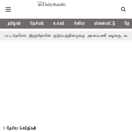
தமிழகம்
தேசியம்
உலகம்
சினிமா
விளையாட்டு
ஜோத
நெரிசல்: இறந்தோரின் குடும்பத்தினருக்கு அரசுப்பணி வழக்கு; வரும் 14ம்தே
தேசிய செய்திகள்