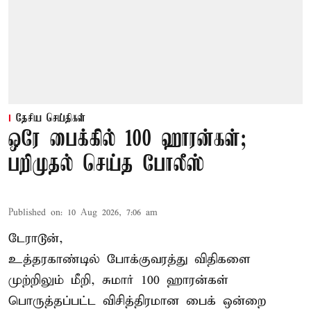
தேசிய செய்திகள்
ஒரே பைக்கில் 100 ஹாரன்கள்;
பறிமுதல் செய்த போலீஸ்
Published on
:
10 Aug 2026, 7:06 am
டேராடூன்,
உத்தரகாண்டில் போக்குவரத்து விதிகளை
முற்றிலும் மீறி, சுமார் 100 ஹாரன்கள்
பொருத்தப்பட்ட விசித்திரமான பைக் ஒன்றை