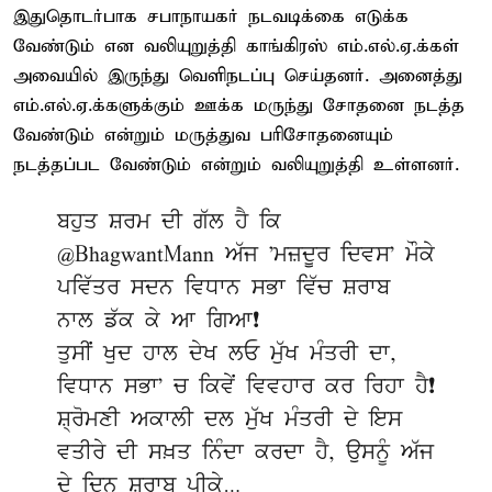
இதுதொடர்பாக சபாநாயகர் நடவடிக்கை எடுக்க
வேண்டும் என வலியுறுத்தி காங்கிரஸ் எம்.எல்.ஏ.க்கள்
அவையில் இருந்து வெளிநடப்பு செய்தனர். அனைத்து
எம்.எல்.ஏ.க்களுக்கும் ஊக்க மருந்து சோதனை நடத்த
வேண்டும் என்றும் மருத்துவ பரிசோதனையும்
நடத்தப்பட வேண்டும் என்றும் வலியுறுத்தி உள்ளனர்.
ਬਹੁਤ ਸ਼ਰਮ ਦੀ ਗੱਲ ਹੈ ਕਿ
@BhagwantMann
ਅੱਜ 'ਮਜ਼ਦੂਰ ਦਿਵਸ' ਮੌਕੇ
ਪਵਿੱਤਰ ਸਦਨ ਵਿਧਾਨ ਸਭਾ ਵਿੱਚ ਸ਼ਰਾਬ
ਨਾਲ ਡੱਕ ਕੇ ਆ ਗਿਆ❗
ਤੁਸੀਂ ਖੁਦ ਹਾਲ ਦੇਖ ਲਓ ਮੁੱਖ ਮੰਤਰੀ ਦਾ,
ਵਿਧਾਨ ਸਭਾ' ਚ ਕਿਵੇਂ ਵਿਵਹਾਰ ਕਰ ਰਿਹਾ ਹੈ❗
ਸ਼੍ਰੋਮਣੀ ਅਕਾਲੀ ਦਲ ਮੁੱਖ ਮੰਤਰੀ ਦੇ ਇਸ
ਵਤੀਰੇ ਦੀ ਸਖ਼ਤ ਨਿੰਦਾ ਕਰਦਾ ਹੈ, ਉਸਨੂੰ ਅੱਜ
ਦੇ ਦਿਨ ਸ਼ਰਾਬ ਪੀਕੇ…