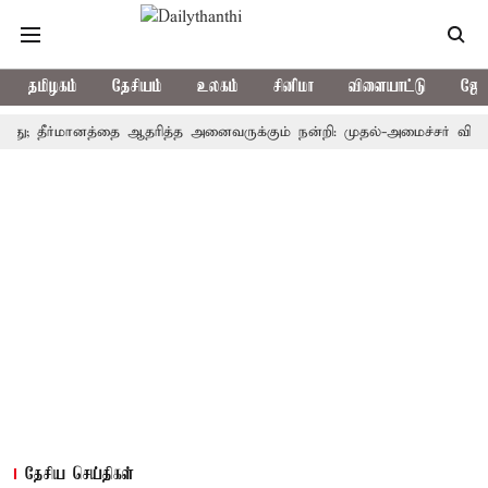
தமிழகம்
தேசியம்
உலகம்
சினிமா
விளையாட்டு
ஜோத
; தீர்மானத்தை ஆதரித்த அனைவருக்கும் நன்றி: முதல்-அமைச்சர் விஜய்
த
தேசிய செய்திகள்