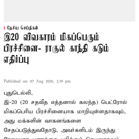
தேசிய செய்திகள்
இ20 விவகாரம் மிகப்பெரும்
பிரச்சினை- ராகுல் காந்தி கடும்
எதிர்ப்பு
Published on
:
07 Aug 2026, 2:39 pm
புதுடெல்லி,
இ-20 (20 சதவீத எத்தனால் கலந்த) பெட்ரோல்
மிகப்பெரிய பிரச்சினையாக மாறியுள்ளதாகவும்,
அது மக்களின் வாகனங்களை
சேதப்படுத்துவதோடு, அவர்களிடம் இருந்து