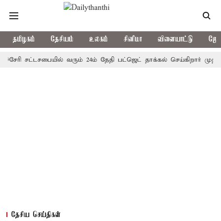
தமிழகம்
தேசியம்
உலகம்
சினிமா
விளையாட்டு
ஜோத
ரி சட்டசபையில் வரும் 24ம் தேதி பட்ஜெட் தாக்கல் செய்கிறார் முதல்-அமைச்
தேசிய செய்திகள்