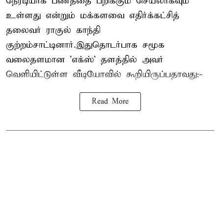
நேரடியாக பணத்தை பறிக்கும் செயலாகவும்
உள்ளது என்றும் மக்களவை எதிர்க்கட்சித்
தலைவர் ராகுல் காந்தி
குற்றம்சாட்டினார்.இதுதொடர்பாக சமூக
வலைதளமான 'எக்ஸ்' தளத்தில் அவர்
வெளியிட்டுள்ள வீடியோவில் கூறியிருப்பதாவது:-
Read More