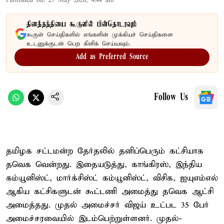
Published on
:
27 May 2026, 4:44 am
தினத்தந்தியை கூகுளில் பின்தொடரவும்
கூகுள் செய்திகளில் எங்களின் முக்கியச் செய்திகளை
உடனுக்குடன் பெற கிளிக் செய்யவும்.
Add as Preferred Source
Follow Us
தமிழக சட்டமன்ற தேர்தலில் தனிப்பெரும் கட்சியாக
தவெக வென்றது. இதையடுத்து, காங்​கிரஸ், இந்​திய
கம்​யூனிஸ்ட், மார்க்​சிஸ்ட் கம்​யூனிஸ்ட், விசிக, ஐயுஎம்​எல்
ஆகிய கட்​சிகளு​டன் கூட்​டணி அமைத்து தவெக ஆட்சி
அமைத்​தது. முதல் அமைச்சர் விஜய் உட்பட 35 பேர்
அமைச்​சர​வை​யில் இடம்​பெற்​றுள்​ளனர். முதல்-