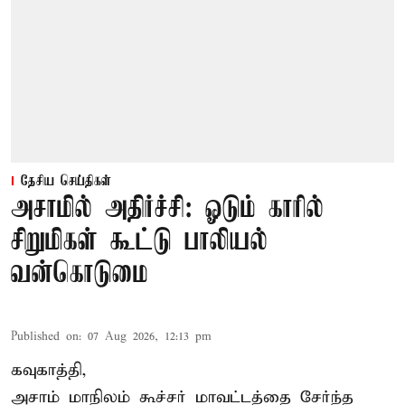
தேசிய செய்திகள்
அசாமில் அதிர்ச்சி: ஓடும் காரில்
சிறுமிகள் கூட்டு பாலியல்
வன்கொடுமை
Published on
:
07 Aug 2026, 12:13 pm
கவுகாத்தி,
அசாம்
மாநிலம் கூச்சர் மாவட்டத்தை சேர்ந்த