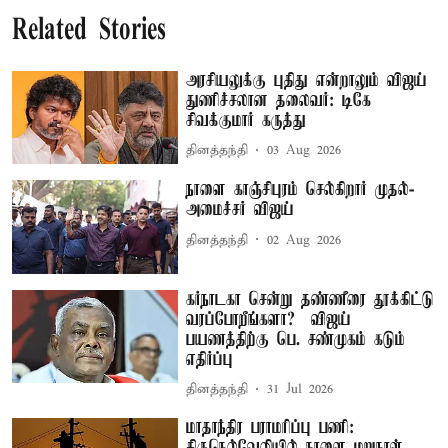
Related Stories
அரசியலுக்கு புதிது என்றாலும் விஜய்
துணிச்சலான தலைவர்: டிகே
சிவக்குமார் கருத்து
தினத்தந்தி
03 Aug 2026
நாளை காஞ்சிபுரம் செல்கிறார் முதல்-
அமைச்சர் விஜய்
தினத்தந்தி
02 Aug 2026
கர்நாடகா சென்று தண்ணீரை தூக்கிட்டு
வரப்போறீங்களா? – விஜய்
பயணத்திற்கு பெ. சண்முகம் கடும்
எதிர்ப்பு
தினத்தந்தி
31 Jul 2026
மாதாந்திர பராமரிப்பு பணி:
திருநெல்வேலியில் நாளை மறுநாள்