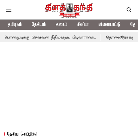
தமிழகம்
தேசியம்
உலகம்
சினிமா
விளையாட்டு
ஜோத
்கு சென்னை நீதிமன்றம் பிடிவாராண்ட்
தொலைநோக்கு பார்வையுடன் க
தேசிய செய்திகள்