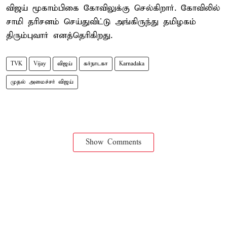
விஜய் மூகாம்பிகை கோவிலுக்கு செல்கிறார். கோவிலில்
சாமி தரிசனம் செய்துவிட்டு அங்கிருந்து தமிழகம்
திரும்புவார் எனத்தெரிகிறது.
TVK
Vijay
விஜய்
கர்நாடகா
Karnadaka
முதல் அமைச்சர் விஜய்
Show Comments