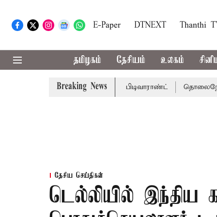
E-Paper
DTNEXT
Thanthi 
தமிழகம்
தேசியம்
உலகம்
சினி
Breaking News
ிக்கு சென்னை நீதிமன்றம் பிடிவாராண்ட்
தொலைநோக்கு பார்வ
தேசிய செய்திகள்
டெல்லியில் இந்திய 