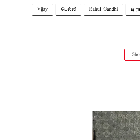
Vijay
டெல்லி
Rahul Gandhi
டி.ர
Sh