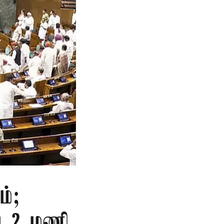
ம்;
வை 2 மணி