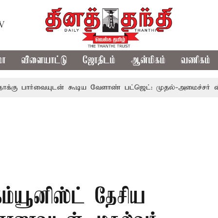
TV
மா
விளையாட்டு
ஜோதிடம்
ஆன்மிகம்
வணிகம்
ையுடன் கூடிய வேளாண் பட்ஜெட்: முதல்-அமைச்சர் விஜய்
கம்யூனிஸ்ட் தேசிய