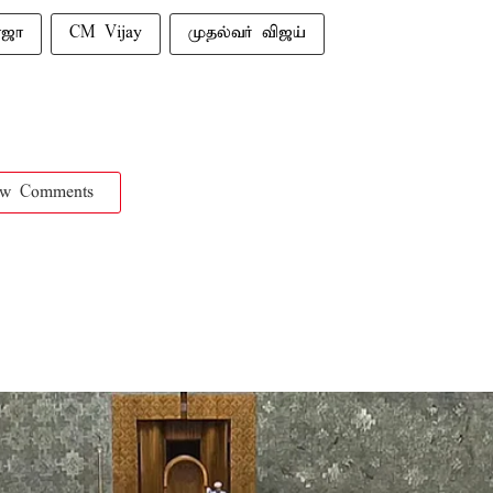
ாஜா
CM Vijay
முதல்வர் விஜய்
ow Comments