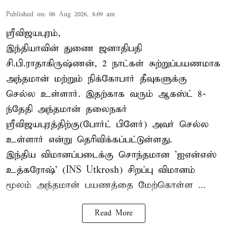
Published on
:
06 Aug 2026, 8:09 am
ஸ்ரீவிஜயபுரம்,
இந்தியாவின் துணை ஜனாதிபதி
சி.பி.ராதாகிருஷ்ணன், 2 நாட்கள் சுற்றுப்பயணமாக
அந்தமான் மற்றும் நிக்கோபார் தீவுகளுக்கு
செல்ல உள்ளார். இதற்காக வரும் ஆகஸ்ட் 8-
ந்தேதி அந்தமான் தலைநகர்
ஸ்ரீவிஜயபுரத்திற்கு(போர்ட் பிளேர்) அவர் செல்ல
உள்ளார் என்று தெரிவிக்கப்பட்டுள்ளது.
இந்திய விமானப்படைக்கு சொந்தமான 'ஐஎன்எஸ்
உத்கரோஷ்' (INS Utkrosh) சிறப்பு விமானம்
மூலம் அந்தமான் பயணத்தை மேற்கொள்ள ...
Read More