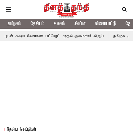
தமிழகம்
தேசியம்
உலகம்
சினிமா
விளையாட்டு
ஜோத
 வேளாண் பட்ஜெட்: முதல்-அமைச்சர் விஜய்
தமிழக அரசியலில் பரபரப
தேசிய செய்திகள்