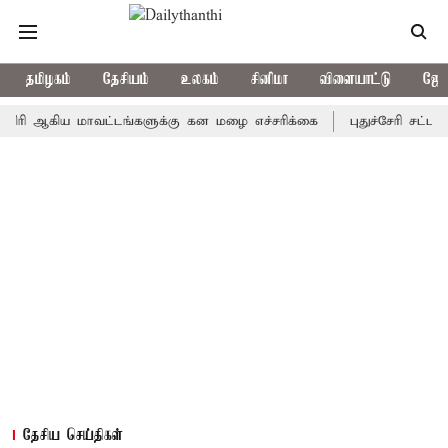
தமிழகம்
தேசியம்
உலகம்
சினிமா
விளையாட்டு
ஜோத
கிய மாவட்டங்களுக்கு கன மழை எச்சரிக்கை
புதுச்சேரி சட்டசபையில்
தேசிய செய்திகள்