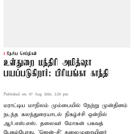
தேசிய செய்திகள்
உள்துறை மந்திரி அமித்ஷா
பயப்படுகிறார்: பிரியங்கா காந்தி
Published on
:
07 Aug 2026, 2:29 pm
மராட்டிய மாநிலம் மும்பையில் நேற்று முன்தினம்
நடந்த கலந்துரையாடல் நிகழ்ச்சி ஒன்றில்
ஆர்.எஸ்.எஸ். தலைவர் மோகன் பகவத்
பேசும்போது, 'ஜென்-சி' தலைமுறையினர்