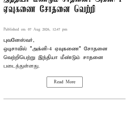
ஏவுகணை சோதனை வெற்றி
Published on
:
07 Aug 2026, 12:47 pm
புவனேஸ்வர்,
ஒடிசாவில் "அக்னி-4 ஏவுகணை" சோதனை
வெற்றிபெற்று இந்தியா மீண்டும் சாதனை
படைத்துள்ளது.
Read More