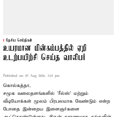
தேசிய செய்திகள்
உயரமான மின்கம்பத்தில் ஏறி
உடற்பயிற்சி செய்த வாலிபர்
Published on
:
07 Aug 2026, 3:25 pm
கொல்கத்தா,
சமூக வலைதளங்களில் '
ரீல்ஸ்
' மற்றும்
வீடியோக்கள் மூலம் பிரபலமாக வேண்டும் என்ற
போதை இன்றைய இளைஞர்களை
ஆட்கொண்டுள்ளது. இதன் காரணமாக தங்களின்