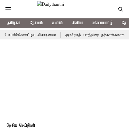
தமிழகம்
தேசியம்
உலகம்
சினிமா
விளையாட்டு
ஜோத
்ரீம்கோர்ட்டில் விசாரணை
அமர்நாத் யாத்திரை தற்காலிகமாக நிறுத்தம்
தேசிய செய்திகள்