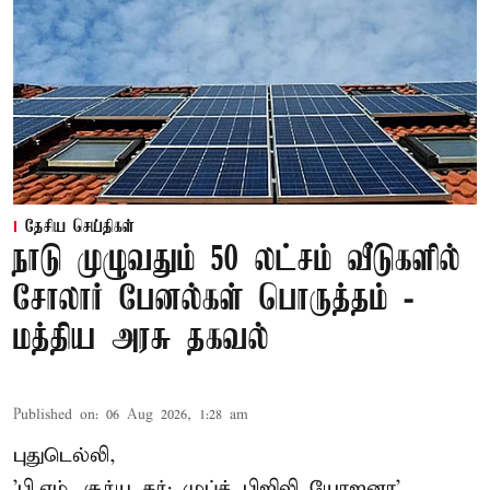
தேசிய செய்திகள்
நாடு முழுவதும் 50 லட்சம் வீடுகளில்
சோலார் பேனல்கள் பொருத்தம் -
மத்திய அரசு தகவல்
Published on
:
06 Aug 2026, 1:28 am
புதுடெல்லி,
'பி.எம். சூர்ய கர்: முப்த் பிஜிலி யோஜனா'