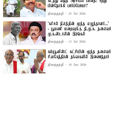
கடந்து வந்த அரசியல் பாதை: சற்று
பின்நோக்கி பார்ப்போமா?
தினத்தந்தி
25 Jul 2026
‘கரிசல் நிலத்தின் மூத்த எழுத்தாளர்...’
- பூமணி மறைவுக்கு தி.மு.க. தலைவர்
மு.க.ஸ்டாலின் இரங்கல்
தினத்தந்தி
13 Jul 2026
கம்யூனிஸ்ட் கட்சியின் மூத்த தலைவர்
சி.மகேந்திரன் தவெகவில் இணைந்தார்
தினத்தந்தி
18 Jun 2026