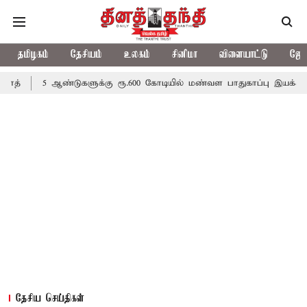
தமிழகம்
தேசியம்
உலகம்
சினிமா
விளையாட்டு
ஜோத
ஆண்டுகளுக்கு ரூ.600 கோடியில் மண்வள பாதுகாப்பு இயக்கம்
விவசாயி
தேசிய செய்திகள்