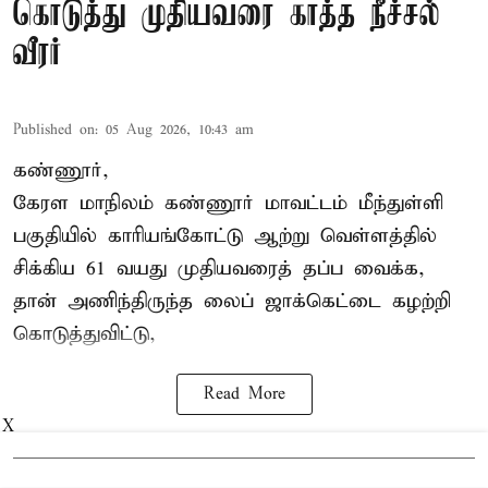
கொடுத்து முதியவரை காத்த நீச்சல்
வீரர்
Published on
:
05 Aug 2026, 10:43 am
கண்ணூர்,
கேரள மாநிலம்
கண்ணூர் மாவட்டம் மீந்துள்ளி
பகுதியில் காரியங்கோட்டு ஆற்று வெள்ளத்தில்
சிக்கிய 61 வயது முதியவரைத் தப்ப வைக்க,
தான் அணிந்திருந்த லைப் ஜாக்கெட்டை கழற்றி
கொடுத்துவிட்டு,
Read More
X