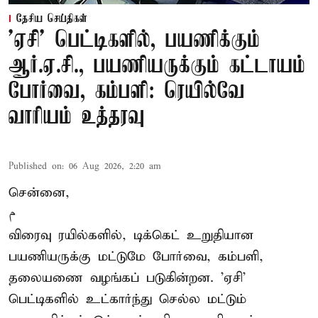
தேசிய செய்திகள்
'ஏசி' பெட்டிகளில், பயணிக்கும்
ஆர்.ஏ.சி., பயணியருக்கும் கட்டாயம்
போர்வை, கம்பளி: ரெயில்வே
வாரியம் உத்தரவு
Published on
:
06 Aug 2026, 2:20 am
சென்னை,
م
விரைவு ரயில்களில், டிக்கெட் உறுதியான
பயணியருக்கு மட்டுமே போர்வை, கம்பளி,
தலையணை வழங்கப் படுகின்றன. 'ஏசி'
பெட்டிகளில் உட்கார்ந்து செல்ல மட்டும்