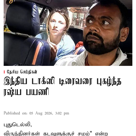
தேசிய செய்திகள்
இந்திய டாக்ஸி டிரைவரை புகழ்ந்த
ரஷ்ய பயணி
Published on
:
05 Aug 2026, 3:02 pm
புதுடெல்லி,
விருந்தினர்கள் கடவுளுக்குச் சமம்" என்ற