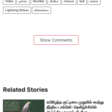
Video
மும்பை
Mumbai
வீடியோ
மின்னல்
bull
காளை
Lightning Strikes
ஏர்க்கலப்பை
Show Comments
Related Stories
உயிரிழந்த குட்டியை முதுகில் சுமந்து
நீந்திய டால்பின்: நெகிழ்ச்சியில்
ஆழ்த்திய வைரல் வீடியோ