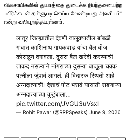
விவசாயிகளின் துயரத்தை துடைக்க நிபந்தனையற்ற
பயிர்க்கடன் தள்ளுபடி செய்ய வேண்டியது அவசியம்”
என்று வலியுறுத்தியுள்ளார்.
लातूर जिल्ह्यातील देवणी तालुक्यातील बांबळी
गावात काशिनाथ गायकवाड यांचा बैल वीज
कोसळून दगावला. दुसरा बैल खरेदी करण्याची
ताकद नसल्याने नांगराच्या दुसऱ्या बाजूला चक्क
पत्नीला जुंपावं लागलं. ही विदारक स्थिती आहे
अन्नदात्याची! देशाचं पोट भरावं यासाठी राबणाऱ्या
अन्नदात्याच्या कुटुंबाला…
pic.twitter.com/JVGU3uVsxI
— Rohit Pawar (@RRPSpeaks)
June 9, 2026