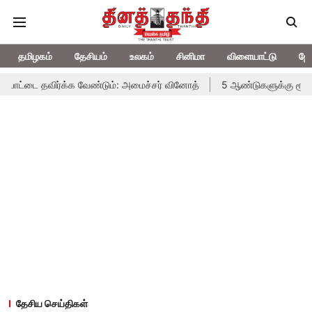
தமிழகம்
தேசியம்
உலகம்
சினிமா
விளையாட்டு
ஜோ
்டை தவிர்க்க வேண்டும்: அமைச்சர் வினோத்
5 ஆண்டுகளுக்கு ரூ.600 கோ
தேசிய செய்திகள்