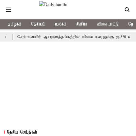
தமிழகம்
தேசியம்
உலகம்
சினிமா
விளையாட்டு
ஜோத
சென்னையில் ஆபரணத்தங்கத்தின் விலை சவரனுக்கு ரூ.520 உயர்ந்து ஒரு
தேசிய செய்திகள்