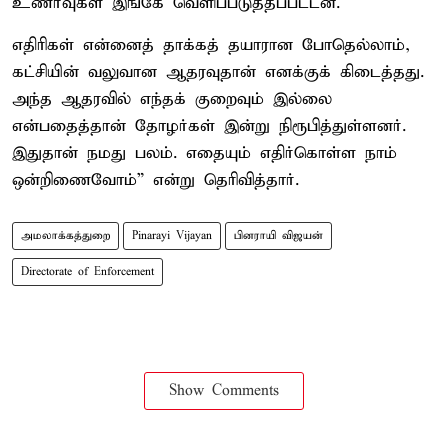
உணர்வுகள் இங்கே வெளிப்படுத்தப்பட்டன.
எதிரிகள் என்னைத் தாக்கத் தயாரான போதெல்லாம்,
கட்சியின் வலுவான ஆதரவுதான் எனக்குக் கிடைத்தது.
அந்த ஆதரவில் எந்தக் குறைவும் இல்லை
என்பதைத்தான் தோழர்கள் இன்று நிரூபித்துள்ளனர்.
இதுதான் நமது பலம். எதையும் எதிர்கொள்ள நாம்
ஒன்றிணைவோம்” என்று தெரிவித்தார்.
அமலாக்கத்துறை
Pinarayi Vijayan
பினராயி விஜயன்
Directorate of Enforcement
Show Comments