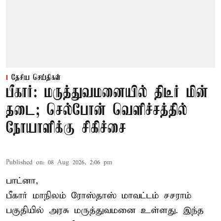
தேசிய செய்திகள்
பீகார்: மருத்துவமனையில் திடீர் மின்
தடை; செல்போன் வெளிச்சத்தில்
நோயாளிக்கு சிகிச்சை
Published on
:
08 Aug 2026, 2:06 pm
பாட்னா,
பீகார்
மாநிலம் ரோஸ்தாஸ் மாவட்டம் சசராம்
பகுதியில் அரசு மருத்துவமனை உள்ளது. இந்த