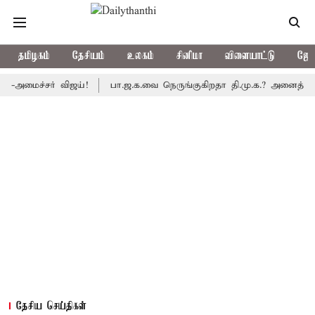
தமிழகம்
தேசியம்
உலகம்
சினிமா
விளையாட்டு
ஜோத
ச்சர் விஜய்!
பா.ஜ.க.வை நெருங்குகிறதா தி.மு.க.? அனைத்துக்கட்சி எ
தேசிய செய்திகள்