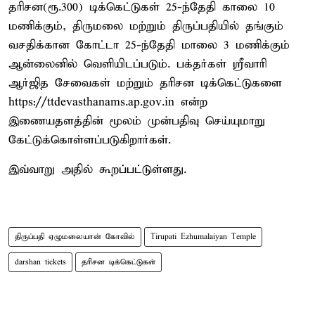
தரிசன(ரூ.300) டிக்கெட்டுகள் 25-ந்தேதி காலை 10
மணிக்கும், திருமலை மற்றும் திருப்பதியில் தங்கும்
வசதிக்கான கோட்டா 25-ந்தேதி மாலை 3 மணிக்கும்
ஆன்லைனில் வெளியிடப்படும். பக்தர்கள் ஸ்ரீவாரி
ஆர்ஜித சேவைகள் மற்றும் தரிசன டிக்கெட்டுகளை
https://ttdevasthanams.ap.gov.in என்ற
இணையதளத்தின் மூலம் முன்பதிவு செய்யுமாறு
கேட்டுக்கொள்ளப்படுகிறார்கள்.
இவ்வாறு அதில் கூறப்பட்டுள்ளது.
திருப்பதி ஏழுமலையான் கோவில்
Tirupati Ezhumalaiyan Temple
darshan tickets
தரிசன டிக்கெட்டுகள்