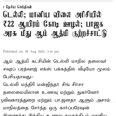
தேசிய செய்திகள்
டெல்லி; மானிய விலை அரிசியில்
₹22 ஆயிரம் கோடி ஊழல்; பாஜக
அரசு மீது ஆம் ஆத்மி குற்றச்சாட்டு
Published on
:
09 Aug 2026, 3:16 pm
ஆம் ஆத்மி கட்சியின் டெல்லி மாநில தலைவர்
சவுரப் பரத்வாஜ் எக்ஸ் பக்கத்தில் வீடியோ மூலம்
பேசியதாவது:-
டெல்லி மந்திரி மன்ஜிந்தர் சிங் சிர்சா
தலைமையிலான உணவு மற்றும் நுகர்வோர்
விவகாரத்துறை மற்றும் பா.ஜனதா ஆளும் அசாம்
X
மாநிலத்தை சேர்ந்த ஒரு கார்ப்பரேஷன்
இணைந்து இந்திய உணவு கழகத்திடம் மானிய