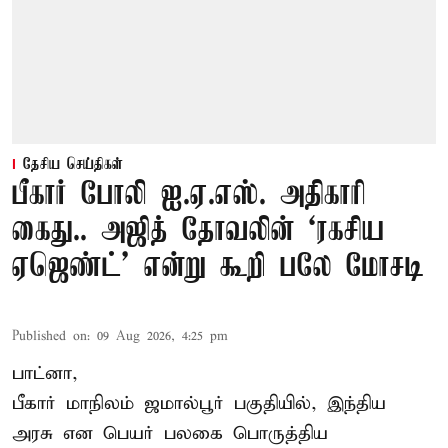
தேசிய செய்திகள்
பீகார் போலி ஐ.ஏ.எஸ். அதிகாரி
கைது.. அஜித் தோவலின் ‘ரகசிய
ஏஜெண்ட்’ என்று கூறி பலே மோசடி
Published on
:
09 Aug 2026, 4:25 pm
பாட்னா,
பீகார் மாநிலம் ஜமால்பூர் பகுதியில், இந்திய
அரசு என பெயர் பலகை பொருத்திய