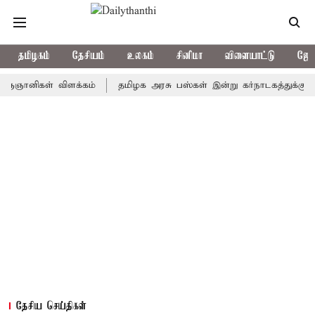
தமிழகம்
தேசியம்
உலகம்
சினிமா
விளையாட்டு
ஜோத
ிகள் விளக்கம்
தமிழக அரசு பஸ்கள் இன்று கர்நாடகத்துக்கு செல்லும
தேசிய செய்திகள்